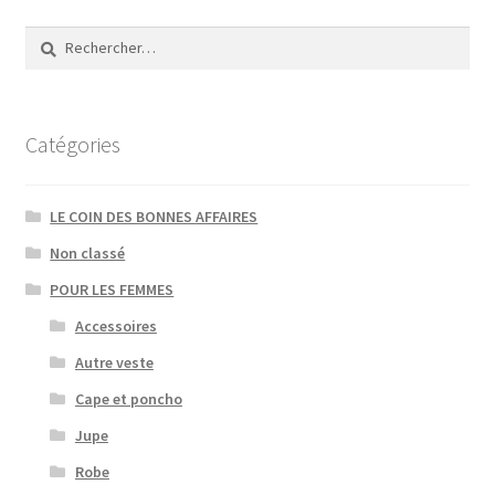
Les
options
Rechercher :
peuvent
être
choisies
sur
Catégories
la
page
LE COIN DES BONNES AFFAIRES
du
produit
Non classé
POUR LES FEMMES
Accessoires
Autre veste
Cape et poncho
Jupe
Robe