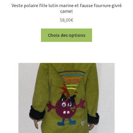
Veste polaire fille lutin marine et fausse fourrure givré
camel
58,00
€
Ce
Choix des options
produit
a
plusieurs
variations.
Les
options
peuvent
être
choisies
sur
la
page
du