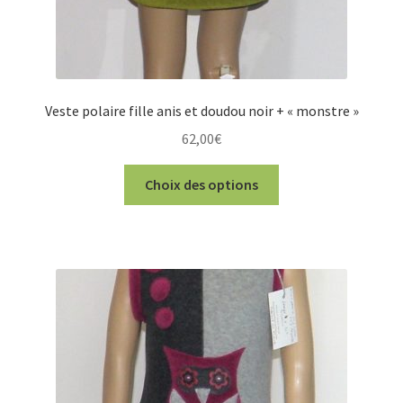
produit
Veste polaire fille anis et doudou noir + « monstre »
62,00
€
Ce
Choix des options
produit
a
plusieurs
variations.
Les
options
peuvent
être
choisies
sur