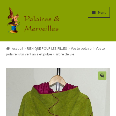
Aller
Aller
Menu
à
au
la
contenu
navigation
Accueil
Accueil
RIEN QUE POUR LES FILLES
Veste polaire
Veste
polaire lutin vert anis et pulpe + arbre de vie
Boutique
Commande
Mon Compte
Panier