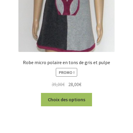
la
page
du
produit
Robe micro polaire en tons de gris et pulpe
PROMO !
Le
Le
39,00
€
28,00
€
prix
prix
Ce
initial
actuel
Choix des options
produit
était :
est :
a
39,00€.
28,00€.
plusieurs
variations.