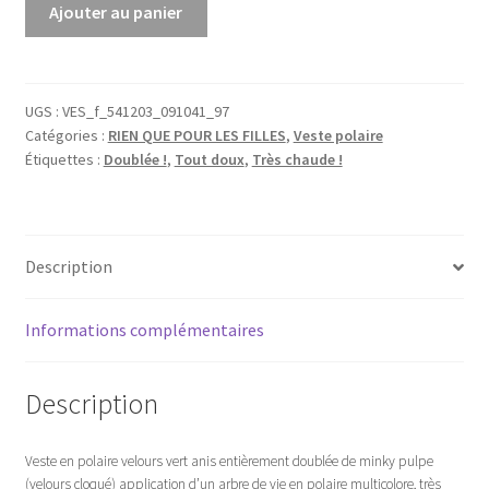
quantité
Ajouter au panier
de
Veste
polaire
lutin
UGS :
VES_f_541203_091041_97
Catégories :
RIEN QUE POUR LES FILLES
,
Veste polaire
vert
Étiquettes :
Doublée !
,
Tout doux
,
Très chaude !
anis
et
pulpe
+
Description
arbre
de
vie
Informations complémentaires
Description
Veste en polaire velours vert anis entièrement doublée de minky pulpe
(velours cloqué) application d’un arbre de vie en polaire multicolore, très