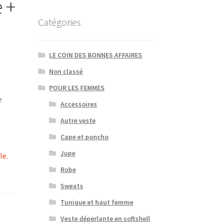
 +
Catégories
LE COIN DES BONNES AFFAIRES
Non classé
POUR LES FEMMES
e
Accessoires
Autre veste
Cape et poncho
Jupe
le.
Robe
Sweats
Tunique et haut femme
Veste déperlante en softshell