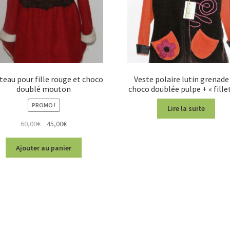
eau pour fille rouge et choco
Veste polaire lutin grenade
doublé mouton
choco doublée pulpe + « fille
PROMO !
Lire la suite
Le
Le
60,00
€
45,00
€
prix
prix
initial
actuel
Ajouter au panier
était :
est :
60,00€.
45,00€.