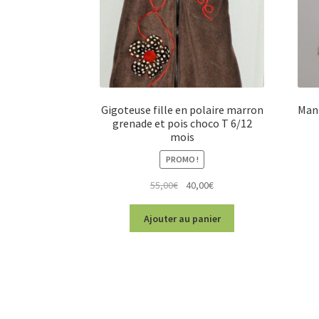
Gigoteuse fille en polaire marron
Mant
grenade et pois choco T 6/12
mois
PROMO !
Le
Le
55,00
€
40,00
€
prix
prix
initial
actuel
Ajouter au panier
était :
est :
55,00€.
40,00€.