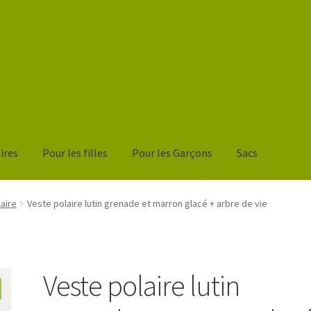
ires
Pour les filles
Pour les Garçons
Sacs
nier
aire
Veste polaire lutin grenade et marron glacé + arbre de vie
Veste polaire lutin