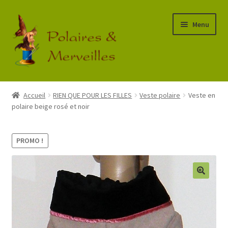
Aller
Aller
Menu
à
au
la
contenu
navigation
Accueil
Accueil
RIEN QUE POUR LES FILLES
Veste polaire
Veste en
polaire beige rosé et noir
Boutique
Commande
PROMO !
Mon Compte
Panier