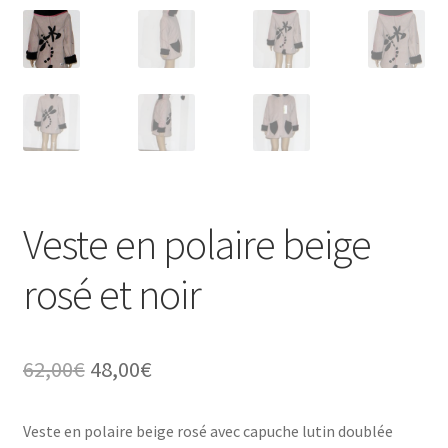
Veste en polaire beige
rosé et noir
Le
Le
62,00
€
48,00
€
prix
prix
Veste en polaire beige rosé avec capuche lutin doublée
initial
actuel