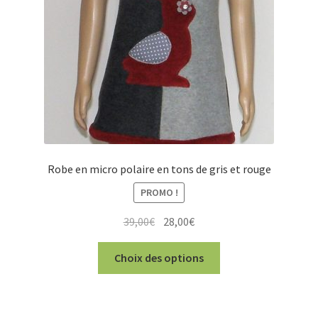
Robe en micro polaire en tons de gris et rouge
PROMO !
Le
Le
39,00
€
28,00
€
prix
prix
Ce
initial
actuel
Choix des options
produit
était :
est :
a
39,00€.
28,00€.
plusieurs