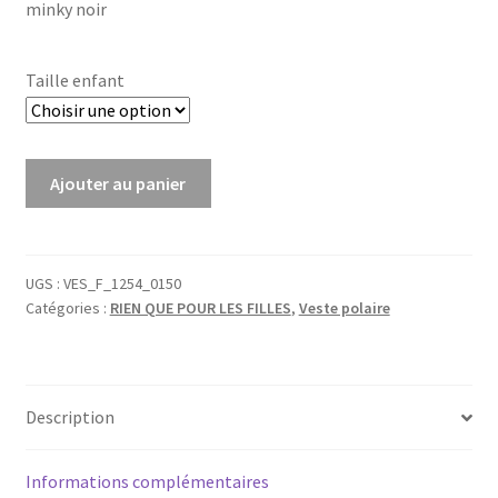
minky noir
était :
est :
62,00€.
48,00€.
Taille enfant
quantité
Ajouter au panier
de
Veste
en
polaire
UGS :
VES_F_1254_0150
Catégories :
RIEN QUE POUR LES FILLES
,
Veste polaire
beige
rosé
et
noir
Description
Informations complémentaires