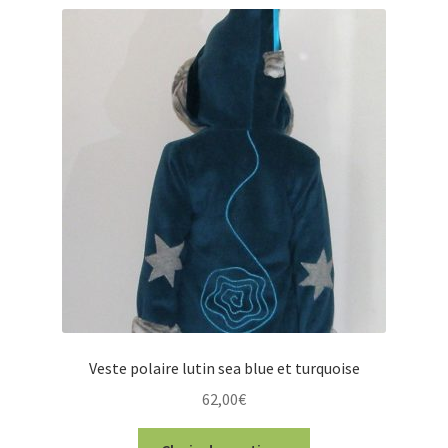
variations.
Les
options
peuvent
être
choisies
sur
la
page
du
produit
Veste polaire lutin sea blue et turquoise
62,00
€
Ce