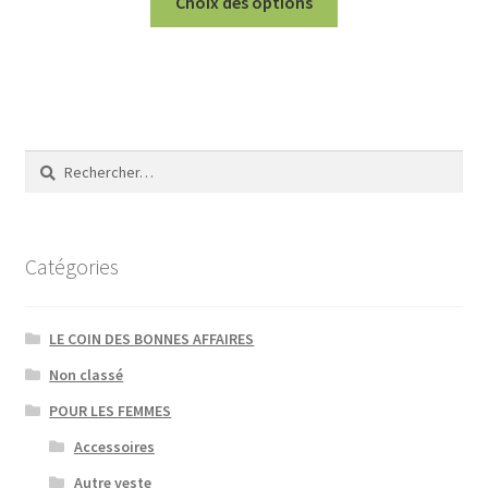
Choix des options
produit
a
plusieurs
variations.
Les
options
Rechercher :
peuvent
être
choisies
sur
Catégories
la
page
LE COIN DES BONNES AFFAIRES
du
produit
Non classé
POUR LES FEMMES
Accessoires
Autre veste