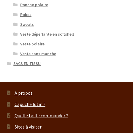
Poncho polaire
Robes
Sweats
Veste déperlante en softshell
Veste polaire
Veste sans manche
SACS EN TISSU
A propos
Capuche lutin ?
Quelle taille commander ?
Sites à visiter