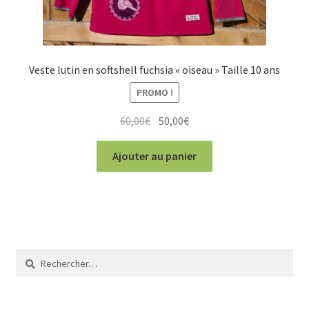
Veste lutin en softshell fuchsia « oiseau » Taille 10 ans
PROMO !
Le
Le
60,00
€
50,00
€
prix
prix
initial
actuel
Ajouter au panier
était :
est :
60,00€.
50,00€.
Rechercher :