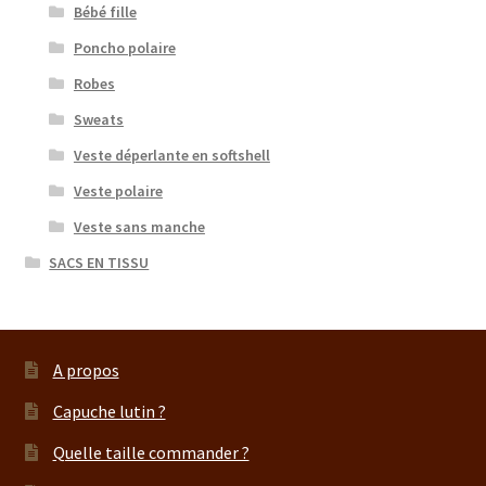
Bébé fille
Poncho polaire
Robes
Sweats
Veste déperlante en softshell
Veste polaire
Veste sans manche
SACS EN TISSU
A propos
Capuche lutin ?
Quelle taille commander ?