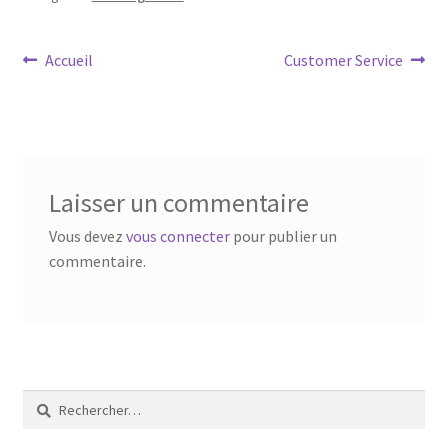
Navigation
Article
Article
Accueil
Customer Service
précédent :
suivant :
de
l’article
Laisser un commentaire
Vous devez
vous connecter
pour publier un
commentaire.
Rechercher :