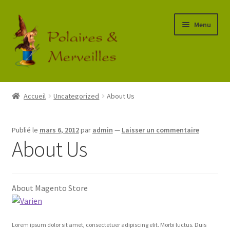
Aller
Aller
Menu
à
au
la
contenu
navigation
Accueil
Accueil
Uncategorized
About Us
Boutique
Publié le
mars 6, 2012
par
admin
—
Laisser un commentaire
Commande
About Us
Mon Compte
About Magento Store
Panier
Lorem ipsum dolor sit amet, consectetuer adipiscing elit. Morbi luctus. Duis