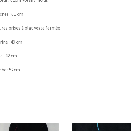
hes : 61 cm
res prises à plat veste fermée
rine : 49 cm
le : 42 cm
he : 52cm