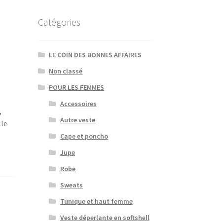
Catégories
LE COIN DES BONNES AFFAIRES
Non classé
POUR LES FEMMES
Accessoires
,
Autre veste
lle
Cape et poncho
Jupe
Robe
Sweats
Tunique et haut femme
Veste déperlante en softshell