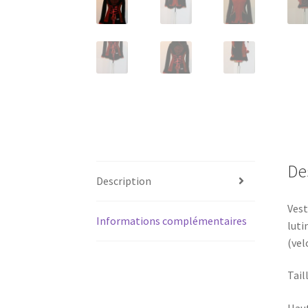
De
Description
Vest
Informations complémentaires
luti
(vel
Tail
Haut