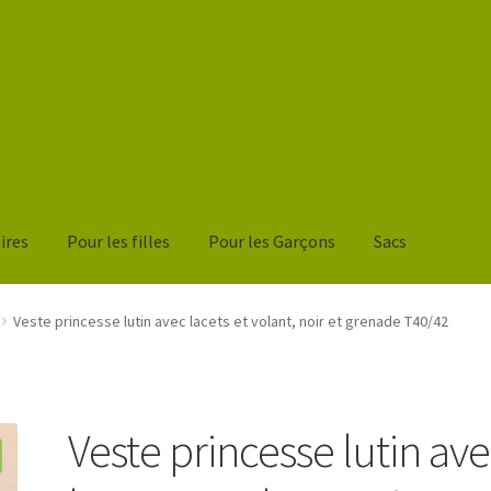
ires
Pour les filles
Pour les Garçons
Sacs
nier
Veste princesse lutin avec lacets et volant, noir et grenade T40/42
Veste princesse lutin av