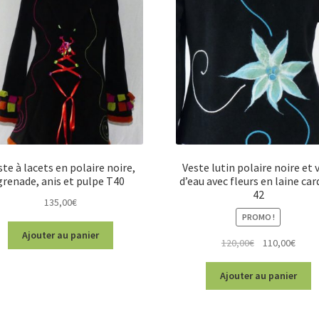
ste à lacets en polaire noire,
Veste lutin polaire noire et 
grenade, anis et pulpe T40
d’eau avec fleurs en laine car
42
135,00
€
PROMO !
Ajouter au panier
Le
Le
120,00
€
110,00
€
prix
prix
initial
actue
Ajouter au panier
était :
est :
120,00€.
110,0