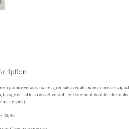
scription
e en polaire velours noir et grenade avec découpe princesse capuc
n, laçage de satin au dos et volant , entièrement doublée de minky
ours cloquée)
le 40/42
eur : 62cm Volant inclus