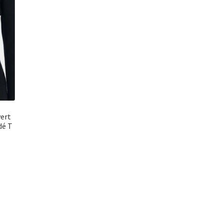
vert
dé T
l
0€.