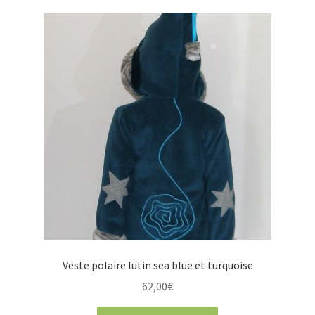
Veste polaire lutin sea blue et turquoise
62,00
€
Ce