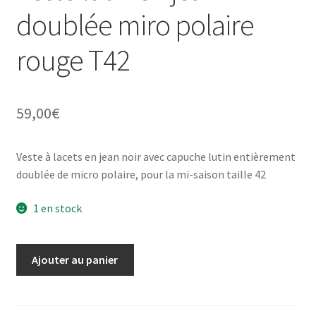
doublée miro polaire
rouge T42
59,00
€
Veste à lacets en jean noir avec capuche lutin entièrement
doublée de micro polaire, pour la mi-saison taille 42
1 en stock
quantité
Ajouter au panier
de
Veste
lutin