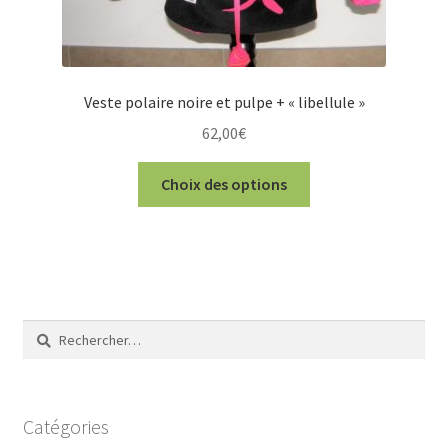
Veste polaire noire et pulpe + « libellule »
62,00
€
Ce
Choix des options
produit
a
plusieurs
variations.
Les
options
Rechercher :
peuvent
être
choisies
sur
Catégories
la