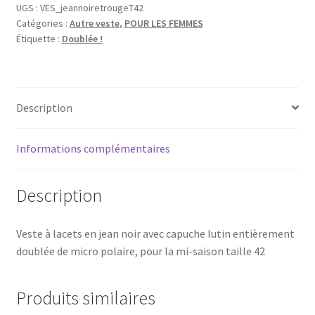
en
UGS :
VES_jeannoiretrougeT42
Catégories :
Autre veste
,
POUR LES FEMMES
jean
Étiquette :
Doublée !
doublée
miro
polaire
rouge
Description
T42
Informations complémentaires
Description
Veste à lacets en jean noir avec capuche lutin entièrement
doublée de micro polaire, pour la mi-saison taille 42
Produits similaires