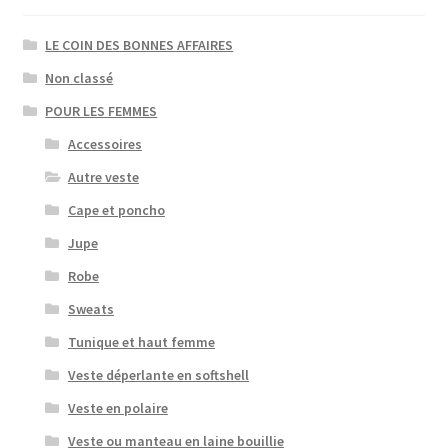
page
LE COIN DES BONNES AFFAIRES
du
produit
Non classé
POUR LES FEMMES
Accessoires
Autre veste
Cape et poncho
Jupe
Robe
Sweats
Tunique et haut femme
Veste déperlante en softshell
Veste en polaire
Veste ou manteau en laine bouillie