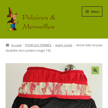
Aller
Aller
Menu
à
au
la
contenu
navigation
Accueil
Accueil
POUR LES FEMMES
Autre veste
Veste lutin en jean
doublée miro polaire rouge T42
Boutique
Commande
Mon Compte
Panier