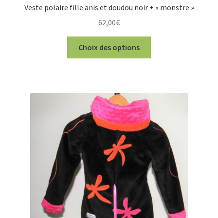
Veste polaire fille anis et doudou noir + « monstre »
62,00
€
Ce
Choix des options
produit
a
plusieurs
variations.
Les
options
peuvent
être
choisies
sur
la
page
du
produit