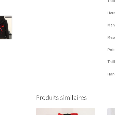
Tail
Haut
Manc
Mesu
Poit
Tail
Hanc
Produits similaires