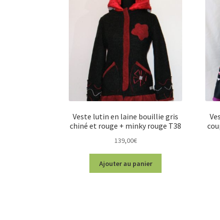
Veste lutin en laine bouillie gris
Ves
chiné et rouge + minky rouge T38
cou
139,00
€
Ajouter au panier