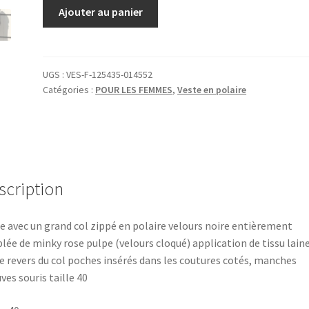
quantité
Ajouter au panier
de
Veste
grand
col
UGS :
VES-F-125435-014552
Catégories :
POUR LES FEMMES
,
Veste en polaire
zippé
en
polaire
noir
et
minky
scription
pulpe
T40
e avec un grand col zippé en polaire velours noire entièrement
lée de minky rose pulpe (velours cloqué) application de tissu lain
le revers du col poches insérés dans les coutures cotés, manches
ves souris taille 40