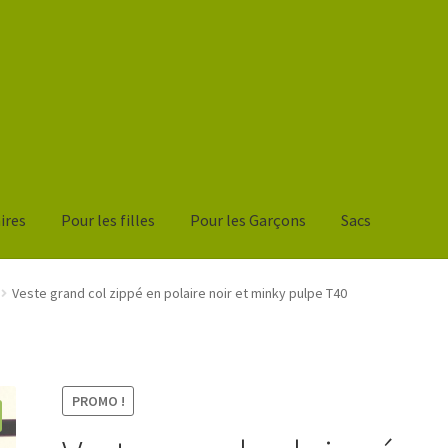
ires
Pour les filles
Pour les Garçons
Sacs
nier
Veste grand col zippé en polaire noir et minky pulpe T40
PROMO !