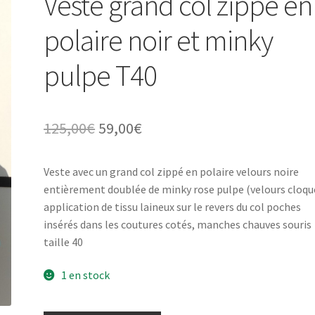
Veste grand col zippé en
polaire noir et minky
pulpe T40
Le
Le
125,00
€
59,00
€
prix
prix
Veste avec un grand col zippé en polaire velours noire
initial
actuel
entièrement doublée de minky rose pulpe (velours cloqu
était :
est :
application de tissu laineux sur le revers du col poches
insérés dans les coutures cotés, manches chauves souris
125,00€.
59,00€.
taille 40
1 en stock