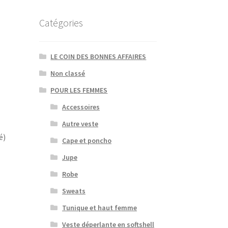
Catégories
LE COIN DES BONNES AFFAIRES
Non classé
POUR LES FEMMES
Accessoires
Autre veste
é)
Cape et poncho
Jupe
Robe
Sweats
Tunique et haut femme
Veste déperlante en softshell