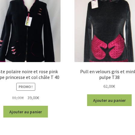
te polaire noire et rose pink
Pull en velours gris et min
pe princesse et col châle T 40
pulpe T38
62,00
€
PROMO !
Le
Le
88,00
€
39,00
€
Ajouter au panier
prix
prix
initial
actuel
Ajouter au panier
était :
est :
88,00€.
39,00€.