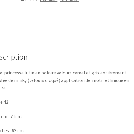
scription
e princesse lutin en polaire velours camel et gris entièrement
lée de minky (velours cloqué) application de motif ethnique en
ire.
le 42
eur : 71cm
hes : 63 cm