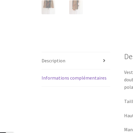
De
Description
Vest
Informations complémentaires
doub
pola
Tail
Haut
Manc