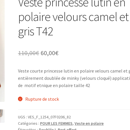
Veste princesse lutin en
polaire velours camel et
gris T42
Le
Le
110,00
€
60,00
€
prix
prix
Veste courte princesse lutin en polaire velours camel et 
initial
actuel
entièrement doublée de minky (velours cloqué) applicat
était :
est :
de motif etnique en polaire taille 42
110,00€.
60,00€.
Rupture de stock
UGS :
VES_F_1254_07F0206_82
Catégories :
POUR LES FEMMES
,
Veste en polaire
Étiquettes :
Doublée !
,
Port offert