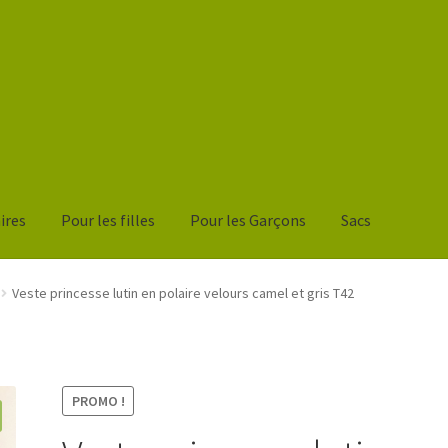
ires
Pour les filles
Pour les Garçons
Sacs
nier
Veste princesse lutin en polaire velours camel et gris T42
PROMO !