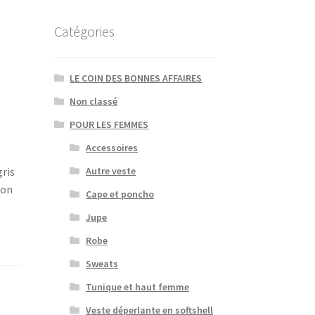
Catégories
LE COIN DES BONNES AFFAIRES
Non classé
POUR LES FEMMES
Accessoires
gris
Autre veste
ion
Cape et poncho
Jupe
Robe
Sweats
Tunique et haut femme
Veste déperlante en softshell