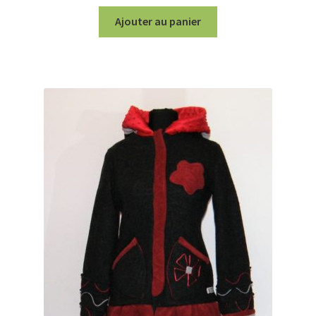
prix
prix
initial
actuel
Ajouter au panier
était :
est :
110,00€.
69,00€.