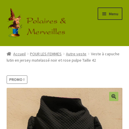
Aller
Aller
Menu
à
au
la
contenu
navigation
Accueil
Accueil
POUR LES FEMMES
Autre veste
Veste à capuche
lutin en jersey matelassé noir et rose pulpe Taille 42
Boutique
Commande
PROMO !
Mon Compte
Panier