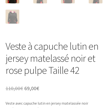
Veste à capuche lutin en
jersey matelassé noir et
rose pulpe Taille 42
Le
Le
110,00
€
69,00
€
prix
prix
Veste avec capuche lutin en jersey matelassée noir
initial
actuel