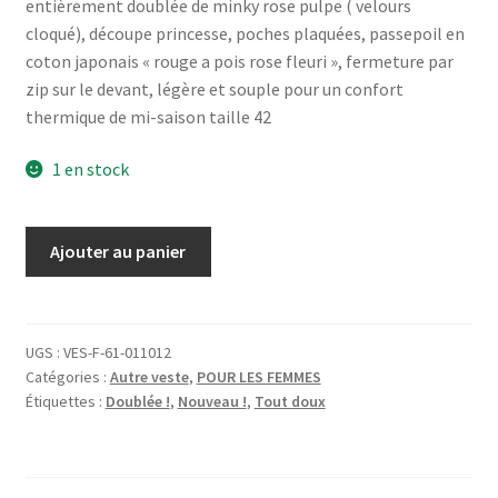
entièrement doublée de minky rose pulpe ( velours
était :
est :
cloqué), découpe princesse, poches plaquées, passepoil en
coton japonais « rouge a pois rose fleuri », fermeture par
110,00€.
69,00€.
zip sur le devant, légère et souple pour un confort
thermique de mi-saison taille 42
1 en stock
quantité
Ajouter au panier
de
Veste
à
capuche
UGS :
VES-F-61-011012
Catégories :
Autre veste
,
POUR LES FEMMES
lutin
Étiquettes :
Doublée !
,
Nouveau !
,
Tout doux
en
jersey
matelassé
noir