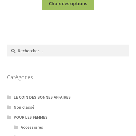
Choix des options
produit
a
plusieurs
variations.
Les
options
Rechercher :
peuvent
être
choisies
sur
Catégories
la
page
LE COIN DES BONNES AFFAIRES
du
produit
Non classé
POUR LES FEMMES
Accessoires