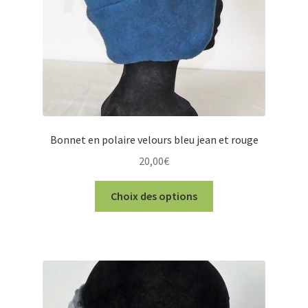
Bonnet en polaire velours bleu jean et rouge
20,00
€
Ce
Choix des options
produit
a
plusieurs
variations.
Les
options