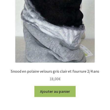
peuvent
être
choisies
sur
la
page
du
produit
Snood en polaire velours gris clair et fourrure 2/4 ans
18,00
€
Ajouter au panier