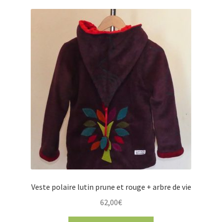
Veste polaire lutin prune et rouge + arbre de vie
62,00
€
Ce