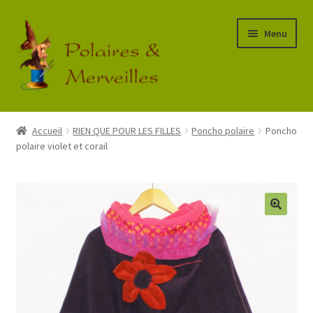
Aller
Aller
Menu
à
au
la
contenu
navigation
Accueil
Accueil
RIEN QUE POUR LES FILLES
Poncho polaire
Poncho
polaire violet et corail
Boutique
Commande
Mon Compte
Panier