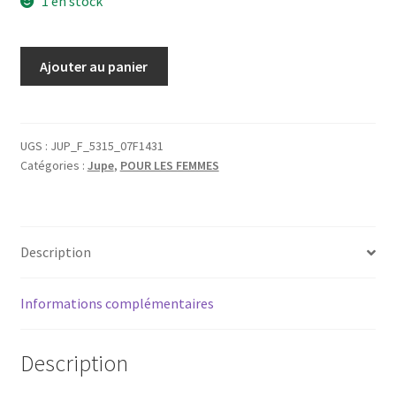
1 en stock
quantité
Ajouter au panier
de
Jupe
en
velours
UGS :
JUP_F_5315_07F1431
Catégories :
Jupe
,
POUR LES FEMMES
gris
et
turquoise
Taille
Description
M/L
Informations complémentaires
Description