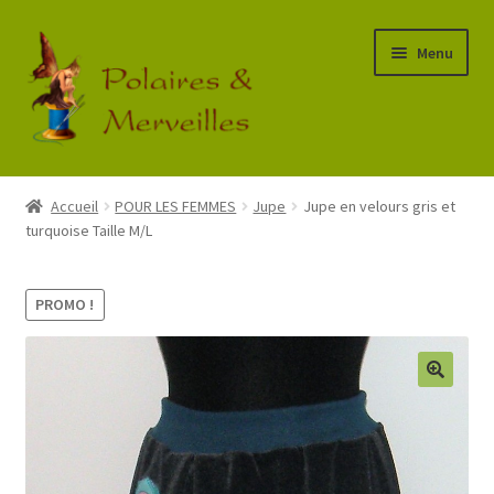
Aller
Aller
Menu
à
au
la
contenu
navigation
Accueil
Accueil
POUR LES FEMMES
Jupe
Jupe en velours gris et
turquoise Taille M/L
Boutique
Commande
PROMO !
Mon Compte
Panier