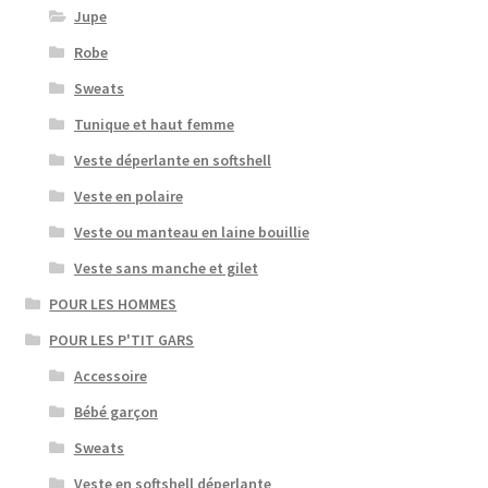
Jupe
Robe
Sweats
Tunique et haut femme
Veste déperlante en softshell
Veste en polaire
Veste ou manteau en laine bouillie
Veste sans manche et gilet
POUR LES HOMMES
POUR LES P'TIT GARS
Accessoire
Bébé garçon
Sweats
Veste en softshell déperlante