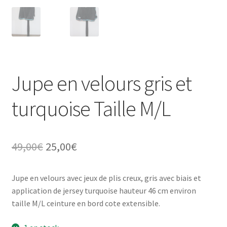
Jupe en velours gris et
turquoise Taille M/L
Le
Le
49,00
€
25,00
€
prix
prix
Jupe en velours avec jeux de plis creux, gris avec biais et
initial
actuel
application de jersey turquoise hauteur 46 cm environ
était :
est :
taille M/L ceinture en bord cote extensible.
49,00€.
25,00€.