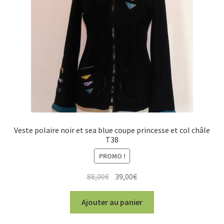
Veste polaire noir et sea blue coupe princesse et col châle
T38
PROMO !
Le
Le
88,00
€
39,00
€
prix
prix
initial
actuel
Ajouter au panier
était :
est :