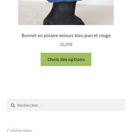
produit
Bonnet en polaire velours bleu jean et rouge
20,00
€
Ce
Choix des options
produit
a
plusieurs
variations.
Les
options
Rechercher :
peuvent
être
choisies
sur
Catégories