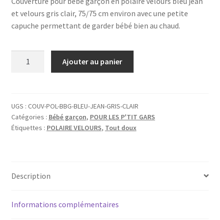
Couverture pour bébé garçon en polaire velours bleu jean
et velours gris clair, 75/75 cm environ avec une petite
capuche permettant de garder bébé bien au chaud.
quantité
Ajouter au panier
de
COUVERTURE
POUR
BEBE
UGS :
COUV-POL-BBG-BLEU-JEAN-GRIS-CLAIR
Catégories :
Bébé garçon
,
POUR LES P'TIT GARS
GARCON
Étiquettes :
POLAIRE VELOURS
,
Tout doux
EN
POLAIRE
BLEU
JEAN
Description
ET
GRIS
CLAIR
Informations complémentaires