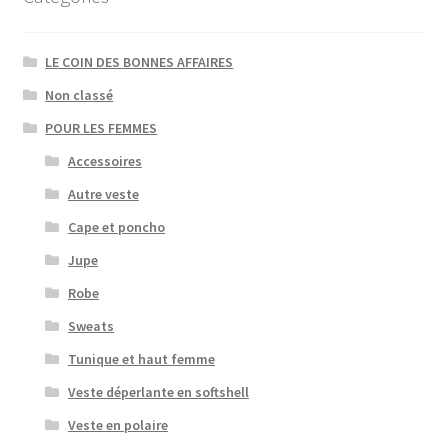
la
page
LE COIN DES BONNES AFFAIRES
du
produit
Non classé
POUR LES FEMMES
Accessoires
Autre veste
Cape et poncho
Jupe
Robe
Sweats
Tunique et haut femme
Veste déperlante en softshell
Veste en polaire