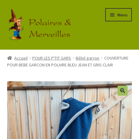
Aller
Aller
Menu
à
au
la
contenu
navigation
Accueil
Accueil
POUR LES P'TIT GARS
Bébé garçon
COUVERTURE
POUR BEBE GARCON EN POLAIRE BLEU JEAN ET GRIS CLAIR
Boutique
Commande
Mon Compte
Panier