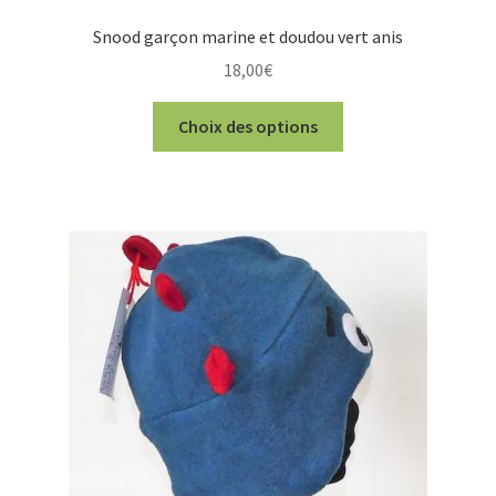
Snood garçon marine et doudou vert anis
18,00
€
Ce
Choix des options
produit
a
plusieurs
variations.
Les
options
peuvent
être
choisies
sur
la
page
du