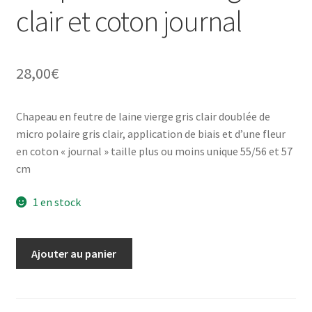
clair et coton journal
28,00
€
Chapeau en feutre de laine vierge gris clair doublée de
micro polaire gris clair, application de biais et d’une fleur
en coton « journal » taille plus ou moins unique 55/56 et 57
cm
1 en stock
quantité
Ajouter au panier
de
Chapeau
en