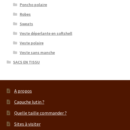
Poncho polaire
Robes
Sweats
Veste déperlante en softshell
Veste polaire
Veste sans manche
SACS EN TISSU
A propos
Capuche lutin ?
Quelle taille commander ?
Sites à visiter