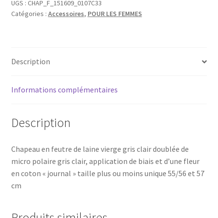
feutre
UGS :
CHAP_F_151609_0107C33
Catégories :
Accessoires
,
POUR LES FEMMES
gris
clair
et
coton
Description
journal
Informations complémentaires
Description
Chapeau en feutre de laine vierge gris clair doublée de
micro polaire gris clair, application de biais et d’une fleur
en coton « journal » taille plus ou moins unique 55/56 et 57
cm
Produits similaires