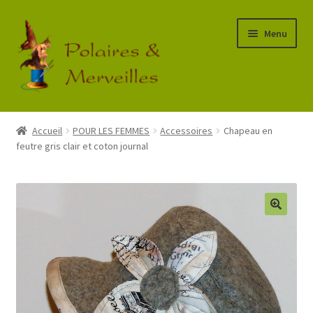
Aller
Aller
Menu
à
au
la
contenu
navigation
Accueil
Accueil
POUR LES FEMMES
Accessoires
Chapeau en
feutre gris clair et coton journal
Boutique
Commande
Mon Compte
Panier