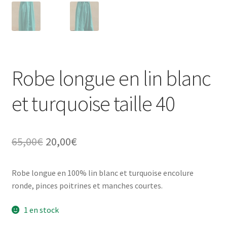
Robe longue en lin blanc
et turquoise taille 40
Le
Le
65,00
€
20,00
€
prix
prix
Robe longue en 100% lin blanc et turquoise encolure
initial
actuel
ronde, pinces poitrines et manches courtes.
était :
est :
1 en stock
65,00€.
20,00€.