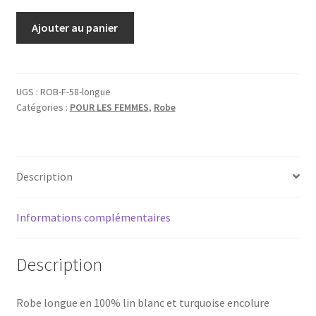
quantité
Ajouter au panier
de
Robe
longue
en
UGS :
ROB-F-58-longue
Catégories :
POUR LES FEMMES
,
Robe
lin
blanc
et
turquoise
Description
taille
40
Informations complémentaires
Description
Robe longue en 100% lin blanc et turquoise encolure