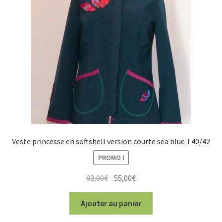
Veste princesse en softshell version courte sea blue T40/42
PROMO !
Le
Le
82,00
€
55,00
€
prix
prix
initial
actuel
Ajouter au panier
était :
est :