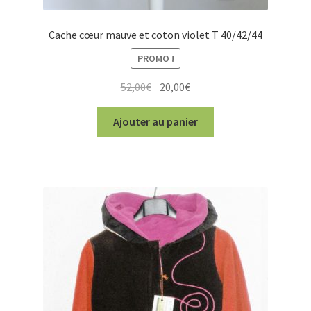
Cache cœur mauve et coton violet T 40/42/44
PROMO !
Le
Le
52,00
€
20,00
€
prix
prix
initial
actuel
Ajouter au panier
était :
est :
52,00€.
20,00€.