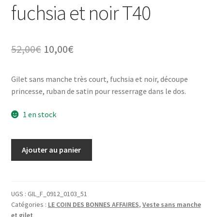
fuchsia et noir T40
Le
Le
52,00
€
10,00
€
prix
prix
Gilet sans manche très court, fuchsia et noir, découpe
initial
actuel
princesse, ruban de satin pour resserrage dans le dos.
était :
est :
1 en stock
52,00€.
10,00€.
quantité
Ajouter au panier
de
Gilet
court
sans
UGS :
GIL_F_0912_0103_51
Catégories :
LE COIN DES BONNES AFFAIRES
,
Veste sans manche
manche
et gilet