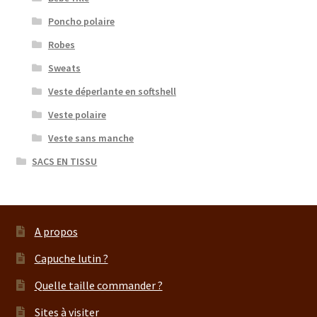
Poncho polaire
Robes
Sweats
Veste déperlante en softshell
Veste polaire
Veste sans manche
SACS EN TISSU
A propos
Capuche lutin ?
Quelle taille commander ?
Sites à visiter