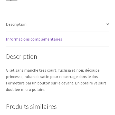
fuchsia
et
noir
T40
Description
Informations complémentaires
Description
Gilet sans manche très court, fuchsia et noir, découpe
princesse, ruban de satin pour resserrage dans le dos.
Fermeture par un bouton sur le devant. En polaire velours
doublée micro polaire.
Produits similaires