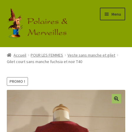
Aller
Aller
Menu
à
au
la
contenu
navigation
Accueil
Accueil
POUR LES FEMMES
Veste sans manche et gilet
Gilet court sans manche fuchsia et noir T40
Boutique
Commande
PROMO !
Mon Compte
Panier