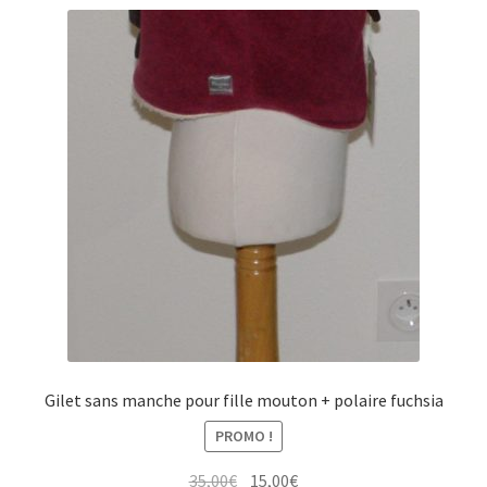
Gilet sans manche pour fille mouton + polaire fuchsia
PROMO !
Le
Le
35,00
€
15,00
€