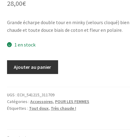
28,00
€
Grande écharpe double tour en minky (velours cloqué) bien
chaude et toute douce biais de coton et fleur en polaire.
1 en stock
quantité
Ajouter au panier
de
Écharpe
double
tour
UGS :
ECH_541215_311709
Catégories :
Accessoires
,
POUR LES FEMMES
en
Étiquettes :
Tout doux
,
Très chaude !
minky
turquoise,
bleu
jean